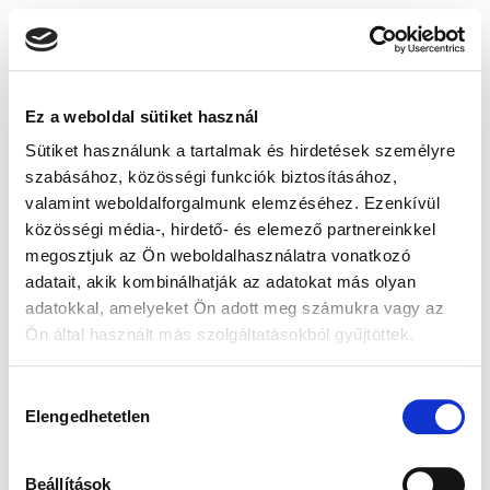
Ez a weboldal sütiket használ
Sütiket használunk a tartalmak és hirdetések személyre
szabásához, közösségi funkciók biztosításához,
valamint weboldalforgalmunk elemzéséhez. Ezenkívül
közösségi média-, hirdető- és elemező partnereinkkel
megosztjuk az Ön weboldalhasználatra vonatkozó
adatait, akik kombinálhatják az adatokat más olyan
adatokkal, amelyeket Ön adott meg számukra vagy az
Ön által használt más szolgáltatásokból gyűjtöttek.
Hozzájárulás
Elengedhetetlen
kiválasztása
Beállítások