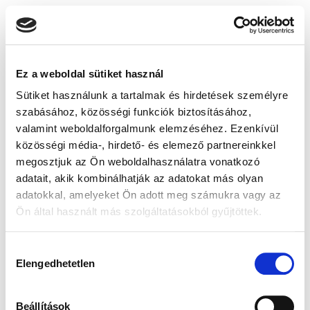
Ez a weboldal sütiket használ
Sütiket használunk a tartalmak és hirdetések személyre
szabásához, közösségi funkciók biztosításához,
valamint weboldalforgalmunk elemzéséhez. Ezenkívül
közösségi média-, hirdető- és elemező partnereinkkel
megosztjuk az Ön weboldalhasználatra vonatkozó
adatait, akik kombinálhatják az adatokat más olyan
adatokkal, amelyeket Ön adott meg számukra vagy az
Ön által használt más szolgáltatásokból gyűjtöttek.
Hozzájárulás
Elengedhetetlen
kiválasztása
Beállítások