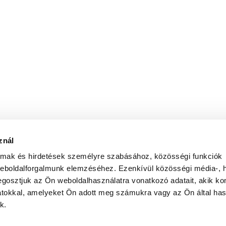
znál
almak és hirdetések személyre szabásához, közösségi funkciók
weboldalforgalmunk elemzéséhez. Ezenkívül közösségi média-, h
gosztjuk az Ön weboldalhasználatra vonatkozó adatait, akik ko
atokkal, amelyeket Ön adott meg számukra vagy az Ön által ha
k.