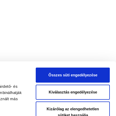
Összes süti engedélyezése
irdető- és
Kiválasztás engedélyezése
mbinálhatják
sznált más
Kizárólag az elengedhetetlen
sütiket használja