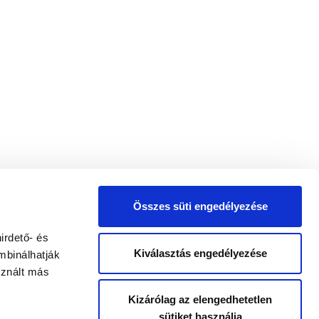
Összes süti engedélyezése
irdető- és
Kiválasztás engedélyezése
mbinálhatják
sznált más
Kizárólag az elengedhetetlen
sütiket használja