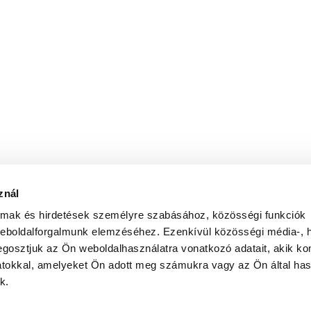
znál
almak és hirdetések személyre szabásához, közösségi funkciók
weboldalforgalmunk elemzéséhez. Ezenkívül közösségi média-, h
gosztjuk az Ön weboldalhasználatra vonatkozó adatait, akik ko
atokkal, amelyeket Ön adott meg számukra vagy az Ön által ha
k.