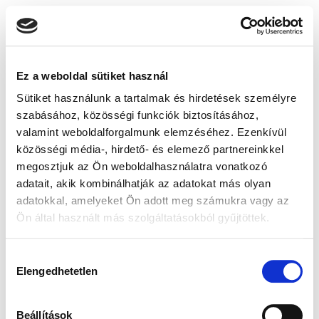
Ez a weboldal sütiket használ
Sütiket használunk a tartalmak és hirdetések személyre
szabásához, közösségi funkciók biztosításához,
valamint weboldalforgalmunk elemzéséhez. Ezenkívül
közösségi média-, hirdető- és elemező partnereinkkel
megosztjuk az Ön weboldalhasználatra vonatkozó
adatait, akik kombinálhatják az adatokat más olyan
adatokkal, amelyeket Ön adott meg számukra vagy az
Ön által használt más szolgáltatásokból gyűjtöttek.
Hozzájárulás
Elengedhetetlen
kiválasztása
Beállítások