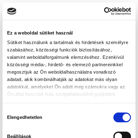
Ez a weboldal sütiket használ
Sütiket használunk a tartalmak és hirdetések személyre
szabásához, közösségi funkciók biztosításához,
valamint weboldalforgalmunk elemzéséhez. Ezenkívül
közösségi média-, hirdető- és elemező partnereinkkel
megosztjuk az Ön weboldalhasználatra vonatkozó
adatait, akik kombinálhatják az adatokat más olyan
adatokkal, amelyeket Ön adott meg számukra vagy az
Ön által használt más szolgáltatásokból gyűjtöttek.
Hozzájárulás
Elengedhetetlen
kiválasztása
Beállítások