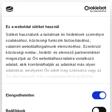
Ez a weboldal sütiket használ
Sütiket használunk a tartalmak és hirdetések személyre
szabásához, közösségi funkciók biztosításához,
valamint weboldalforgalmunk elemzéséhez. Ezenkívül
közösségi média-, hirdető- és elemező partnereinkkel
megosztjuk az Ön weboldalhasználatra vonatkozó
adatait, akik kombinálhatják az adatokat más olyan
adatokkal, amelyeket Ön adott meg számukra vagy az
Ön által használt más szolgáltatásokból gyűjtöttek.
Hozzájárulás
Elengedhetetlen
kiválasztása
Beállítások