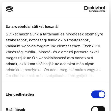
Ez a weboldal sütiket használ
Sütiket használunk a tartalmak és hirdetések személyre
szabásához, közösségi funkciók biztosításához,
valamint weboldalforgalmunk elemzéséhez. Ezenkívül
közösségi média-, hirdető- és elemező partnereinkkel
megosztjuk az Ön weboldalhasználatra vonatkozó
adatait, akik kombinálhatják az adatokat más olyan
adatokkal, amelyeket Ön adott meg számukra vagy az
Ön által használt más szolgáltatásokból gyűjtöttek.
Hozzájárulás
Elengedhetetlen
kiválasztása
Beállítások