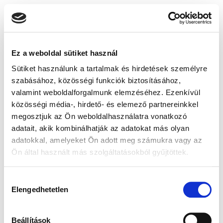
Ez a weboldal sütiket használ
Sütiket használunk a tartalmak és hirdetések személyre
szabásához, közösségi funkciók biztosításához,
valamint weboldalforgalmunk elemzéséhez. Ezenkívül
közösségi média-, hirdető- és elemező partnereinkkel
megosztjuk az Ön weboldalhasználatra vonatkozó
adatait, akik kombinálhatják az adatokat más olyan
adatokkal, amelyeket Ön adott meg számukra vagy az
Ön által használt más szolgáltatásokból gyűjtöttek.
Hozzájárulás
Elengedhetetlen
kiválasztása
Beállítások