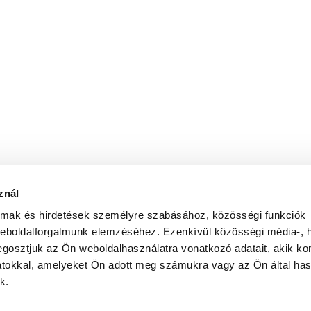
znál
almak és hirdetések személyre szabásához, közösségi funkciók
weboldalforgalmunk elemzéséhez. Ezenkívül közösségi média-, h
gosztjuk az Ön weboldalhasználatra vonatkozó adatait, akik ko
atokkal, amelyeket Ön adott meg számukra vagy az Ön által ha
k.