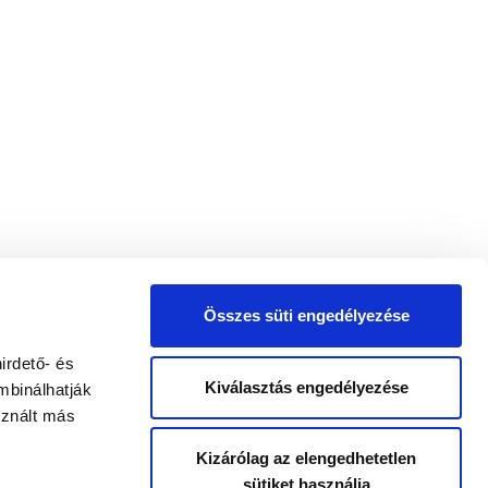
Összes süti engedélyezése
irdető- és
Kiválasztás engedélyezése
mbinálhatják
sznált más
Kizárólag az elengedhetetlen
sütiket használja