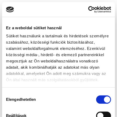
Ez a weboldal sütiket használ
Sütiket használunk a tartalmak és hirdetések személyre
szabásához, közösségi funkciók biztosításához,
valamint weboldalforgalmunk elemzéséhez. Ezenkívül
közösségi média-, hirdető- és elemező partnereinkkel
megosztjuk az Ön weboldalhasználatra vonatkozó
adatait, akik kombinálhatják az adatokat más olyan
adatokkal, amelyeket Ön adott meg számukra vagy az
Ön által használt más szolgáltatásokból gyűjtöttek.
Hozzájárulás
Elengedhetetlen
kiválasztása
Beállítások