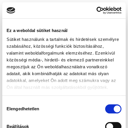
Ez a weboldal sütiket használ
Sütiket használunk a tartalmak és hirdetések személyre
szabásához, közösségi funkciók biztosításához,
valamint weboldalforgalmunk elemzéséhez. Ezenkívül
közösségi média-, hirdető- és elemező partnereinkkel
megosztjuk az Ön weboldalhasználatra vonatkozó
adatait, akik kombinálhatják az adatokat más olyan
adatokkal, amelyeket Ön adott meg számukra vagy az
Ön által használt más szolgáltatásokból gyűjtöttek.
Hozzájárulás
Elengedhetetlen
kiválasztása
Beállítások