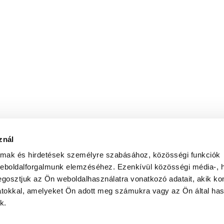
znál
almak és hirdetések személyre szabásához, közösségi funkciók
weboldalforgalmunk elemzéséhez. Ezenkívül közösségi média-, h
gosztjuk az Ön weboldalhasználatra vonatkozó adatait, akik ko
atokkal, amelyeket Ön adott meg számukra vagy az Ön által ha
k.