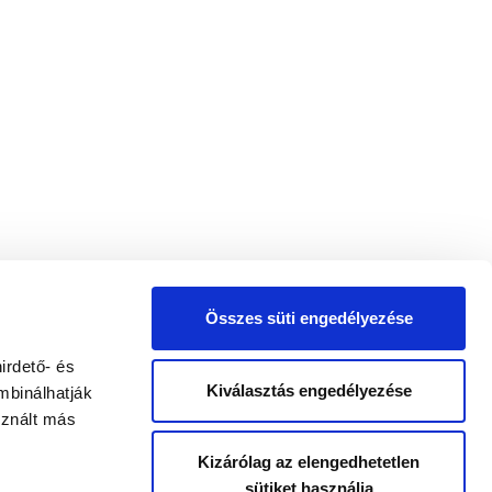
Összes süti engedélyezése
irdető- és
Kiválasztás engedélyezése
mbinálhatják
sznált más
Kizárólag az elengedhetetlen
sütiket használja