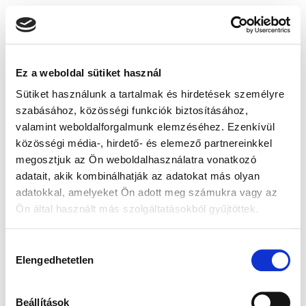
Ez a weboldal sütiket használ
Sütiket használunk a tartalmak és hirdetések személyre
szabásához, közösségi funkciók biztosításához,
valamint weboldalforgalmunk elemzéséhez. Ezenkívül
közösségi média-, hirdető- és elemező partnereinkkel
megosztjuk az Ön weboldalhasználatra vonatkozó
adatait, akik kombinálhatják az adatokat más olyan
adatokkal, amelyeket Ön adott meg számukra vagy az
Ön által használt más szolgáltatásokból gyűjtöttek.
Hozzájárulás
Elengedhetetlen
kiválasztása
Beállítások