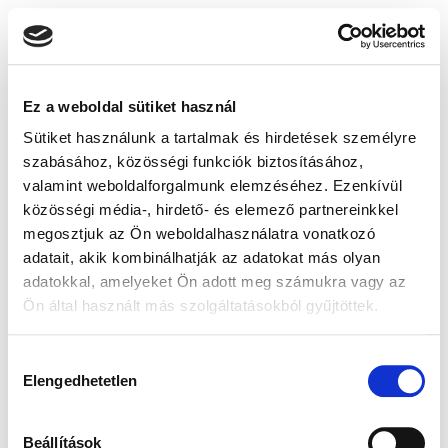
Ez a weboldal sütiket használ
Sütiket használunk a tartalmak és hirdetések személyre
szabásához, közösségi funkciók biztosításához,
valamint weboldalforgalmunk elemzéséhez. Ezenkívül
közösségi média-, hirdető- és elemező partnereinkkel
megosztjuk az Ön weboldalhasználatra vonatkozó
adatait, akik kombinálhatják az adatokat más olyan
adatokkal, amelyeket Ön adott meg számukra vagy az
Ön által használt más szolgáltatásokból gyűjtöttek.
Hozzájárulás
Elengedhetetlen
kiválasztása
Beállítások