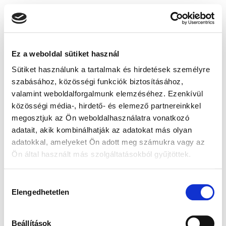
Ez a weboldal sütiket használ
Sütiket használunk a tartalmak és hirdetések személyre
szabásához, közösségi funkciók biztosításához,
valamint weboldalforgalmunk elemzéséhez. Ezenkívül
közösségi média-, hirdető- és elemező partnereinkkel
megosztjuk az Ön weboldalhasználatra vonatkozó
adatait, akik kombinálhatják az adatokat más olyan
adatokkal, amelyeket Ön adott meg számukra vagy az
Ön által használt más szolgáltatásokból gyűjtöttek.
Hozzájárulás
Elengedhetetlen
kiválasztása
Beállítások