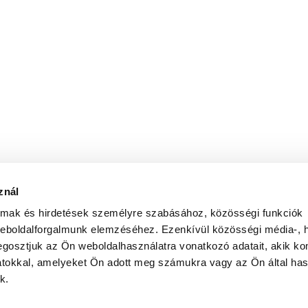
znál
almak és hirdetések személyre szabásához, közösségi funkciók
weboldalforgalmunk elemzéséhez. Ezenkívül közösségi média-, h
gosztjuk az Ön weboldalhasználatra vonatkozó adatait, akik ko
atokkal, amelyeket Ön adott meg számukra vagy az Ön által ha
k.