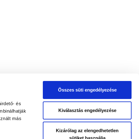
Összes süti engedélyezése
irdető- és
Kiválasztás engedélyezése
mbinálhatják
sznált más
Kizárólag az elengedhetetlen
sütiket használja