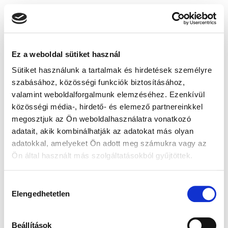
Ez a weboldal sütiket használ
Sütiket használunk a tartalmak és hirdetések személyre
szabásához, közösségi funkciók biztosításához,
valamint weboldalforgalmunk elemzéséhez. Ezenkívül
közösségi média-, hirdető- és elemező partnereinkkel
megosztjuk az Ön weboldalhasználatra vonatkozó
adatait, akik kombinálhatják az adatokat más olyan
adatokkal, amelyeket Ön adott meg számukra vagy az
Ön által használt más szolgáltatásokból gyűjtöttek.
Hozzájárulás
Elengedhetetlen
kiválasztása
Beállítások