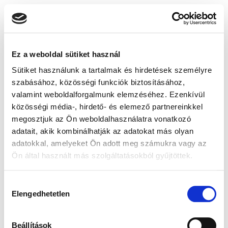
Ez a weboldal sütiket használ
Sütiket használunk a tartalmak és hirdetések személyre
szabásához, közösségi funkciók biztosításához,
valamint weboldalforgalmunk elemzéséhez. Ezenkívül
közösségi média-, hirdető- és elemező partnereinkkel
megosztjuk az Ön weboldalhasználatra vonatkozó
adatait, akik kombinálhatják az adatokat más olyan
adatokkal, amelyeket Ön adott meg számukra vagy az
Ön által használt más szolgáltatásokból gyűjtöttek.
Hozzájárulás
Elengedhetetlen
kiválasztása
Beállítások