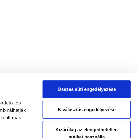
Összes süti engedélyezése
irdető- és
Kiválasztás engedélyezése
mbinálhatják
sznált más
Kizárólag az elengedhetetlen
sütiket használja