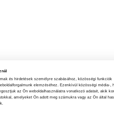
znál
almak és hirdetések személyre szabásához, közösségi funkciók
weboldalforgalmunk elemzéséhez. Ezenkívül közösségi média-, h
gosztjuk az Ön weboldalhasználatra vonatkozó adatait, akik ko
atokkal, amelyeket Ön adott meg számukra vagy az Ön által ha
k.