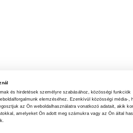
znál
almak és hirdetések személyre szabásához, közösségi funkciók
weboldalforgalmunk elemzéséhez. Ezenkívül közösségi média-, h
gosztjuk az Ön weboldalhasználatra vonatkozó adatait, akik ko
atokkal, amelyeket Ön adott meg számukra vagy az Ön által ha
k.