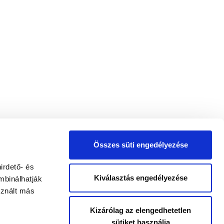
Összes süti engedélyezése
irdető- és
Kiválasztás engedélyezése
mbinálhatják
sznált más
Kizárólag az elengedhetetlen
sütiket használja