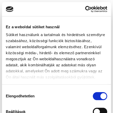
Ez a weboldal sütiket használ
Sütiket használunk a tartalmak és hirdetések személyre
szabásához, közösségi funkciók biztosításához,
valamint weboldalforgalmunk elemzéséhez. Ezenkívül
közösségi média-, hirdető- és elemező partnereinkkel
megosztjuk az Ön weboldalhasználatra vonatkozó
adatait, akik kombinálhatják az adatokat más olyan
adatokkal, amelyeket Ön adott meg számukra vagy az
Ön által használt más szolgáltatásokból gyűjtöttek.
Hozzájárulás
Elengedhetetlen
kiválasztása
Beállítások