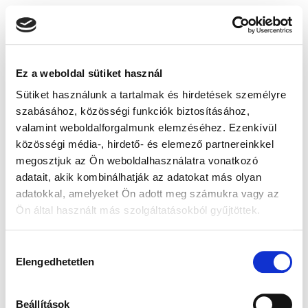
Ez a weboldal sütiket használ
Sütiket használunk a tartalmak és hirdetések személyre
szabásához, közösségi funkciók biztosításához,
valamint weboldalforgalmunk elemzéséhez. Ezenkívül
közösségi média-, hirdető- és elemező partnereinkkel
megosztjuk az Ön weboldalhasználatra vonatkozó
adatait, akik kombinálhatják az adatokat más olyan
adatokkal, amelyeket Ön adott meg számukra vagy az
Ön által használt más szolgáltatásokból gyűjtöttek.
Hozzájárulás
Elengedhetetlen
kiválasztása
Beállítások