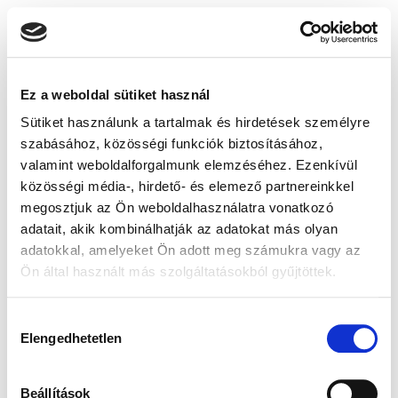
Ez a weboldal sütiket használ
Sütiket használunk a tartalmak és hirdetések személyre
szabásához, közösségi funkciók biztosításához,
valamint weboldalforgalmunk elemzéséhez. Ezenkívül
közösségi média-, hirdető- és elemező partnereinkkel
megosztjuk az Ön weboldalhasználatra vonatkozó
adatait, akik kombinálhatják az adatokat más olyan
adatokkal, amelyeket Ön adott meg számukra vagy az
Ön által használt más szolgáltatásokból gyűjtöttek.
Hozzájárulás
Elengedhetetlen
kiválasztása
Beállítások