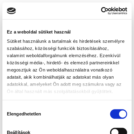
Ez a weboldal sütiket használ
Sütiket használunk a tartalmak és hirdetések személyre
szabásához, közösségi funkciók biztosításához,
valamint weboldalforgalmunk elemzéséhez. Ezenkívül
közösségi média-, hirdető- és elemező partnereinkkel
megosztjuk az Ön weboldalhasználatra vonatkozó
adatait, akik kombinálhatják az adatokat más olyan
adatokkal, amelyeket Ön adott meg számukra vagy az
Ön által használt más szolgáltatásokból gyűjtöttek.
Hozzájárulás
Elengedhetetlen
kiválasztása
Beállítások