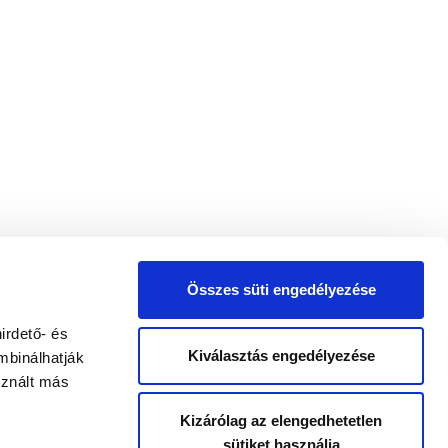
Összes süti engedélyezése
irdető- és
Kiválasztás engedélyezése
mbinálhatják
sznált más
Kizárólag az elengedhetetlen
sütiket használja