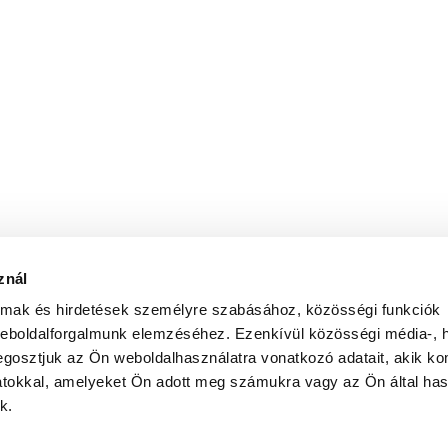
znál
almak és hirdetések személyre szabásához, közösségi funkciók
weboldalforgalmunk elemzéséhez. Ezenkívül közösségi média-, h
gosztjuk az Ön weboldalhasználatra vonatkozó adatait, akik ko
atokkal, amelyeket Ön adott meg számukra vagy az Ön által ha
k.