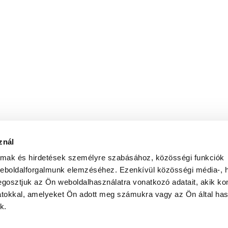
znál
almak és hirdetések személyre szabásához, közösségi funkciók
weboldalforgalmunk elemzéséhez. Ezenkívül közösségi média-, h
gosztjuk az Ön weboldalhasználatra vonatkozó adatait, akik ko
atokkal, amelyeket Ön adott meg számukra vagy az Ön által ha
k.