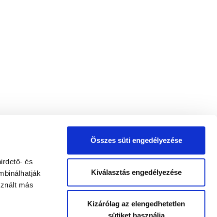
Összes süti engedélyezése
irdető- és
Kiválasztás engedélyezése
mbinálhatják
sznált más
Kizárólag az elengedhetetlen
sütiket használja