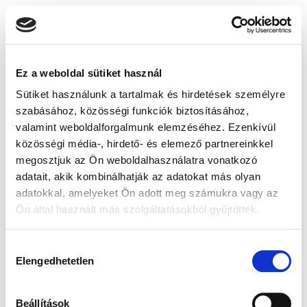
Ez a weboldal sütiket használ
Sütiket használunk a tartalmak és hirdetések személyre
szabásához, közösségi funkciók biztosításához,
valamint weboldalforgalmunk elemzéséhez. Ezenkívül
közösségi média-, hirdető- és elemező partnereinkkel
megosztjuk az Ön weboldalhasználatra vonatkozó
adatait, akik kombinálhatják az adatokat más olyan
adatokkal, amelyeket Ön adott meg számukra vagy az
Ön által használt más szolgáltatásokból gyűjtöttek.
Hozzájárulás
Elengedhetetlen
kiválasztása
Beállítások