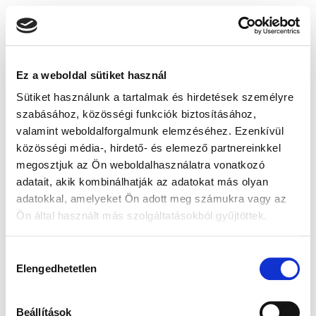
Ez a weboldal sütiket használ
Sütiket használunk a tartalmak és hirdetések személyre
szabásához, közösségi funkciók biztosításához,
valamint weboldalforgalmunk elemzéséhez. Ezenkívül
közösségi média-, hirdető- és elemező partnereinkkel
megosztjuk az Ön weboldalhasználatra vonatkozó
adatait, akik kombinálhatják az adatokat más olyan
adatokkal, amelyeket Ön adott meg számukra vagy az
Ön által használt más szolgáltatásokból gyűjtöttek.
Hozzájárulás
Elengedhetetlen
kiválasztása
Beállítások