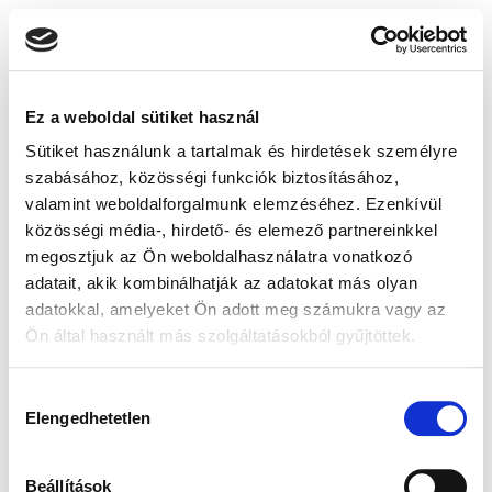
Ez a weboldal sütiket használ
Sütiket használunk a tartalmak és hirdetések személyre
szabásához, közösségi funkciók biztosításához,
valamint weboldalforgalmunk elemzéséhez. Ezenkívül
közösségi média-, hirdető- és elemező partnereinkkel
megosztjuk az Ön weboldalhasználatra vonatkozó
adatait, akik kombinálhatják az adatokat más olyan
adatokkal, amelyeket Ön adott meg számukra vagy az
Ön által használt más szolgáltatásokból gyűjtöttek.
Hozzájárulás
Elengedhetetlen
kiválasztása
Beállítások