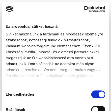
Ez a weboldal sütiket használ
Sütiket használunk a tartalmak és hirdetések személyre
szabásához, közösségi funkciók biztosításához,
valamint weboldalforgalmunk elemzéséhez. Ezenkívül
közösségi média-, hirdető- és elemező partnereinkkel
megosztjuk az Ön weboldalhasználatra vonatkozó
adatait, akik kombinálhatják az adatokat más olyan
adatokkal, amelyeket Ön adott meg számukra vagy az
Ön által használt más szolgáltatásokból gyűjtöttek.
Hozzájárulás
Elengedhetetlen
kiválasztása
Beállítások