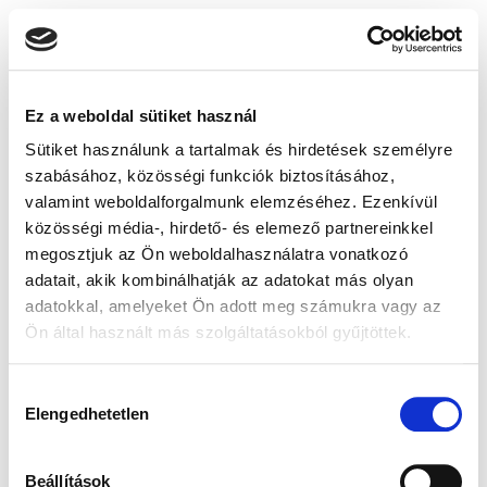
Ez a weboldal sütiket használ
Sütiket használunk a tartalmak és hirdetések személyre
szabásához, közösségi funkciók biztosításához,
valamint weboldalforgalmunk elemzéséhez. Ezenkívül
közösségi média-, hirdető- és elemező partnereinkkel
megosztjuk az Ön weboldalhasználatra vonatkozó
adatait, akik kombinálhatják az adatokat más olyan
adatokkal, amelyeket Ön adott meg számukra vagy az
Ön által használt más szolgáltatásokból gyűjtöttek.
Hozzájárulás
Elengedhetetlen
kiválasztása
Beállítások