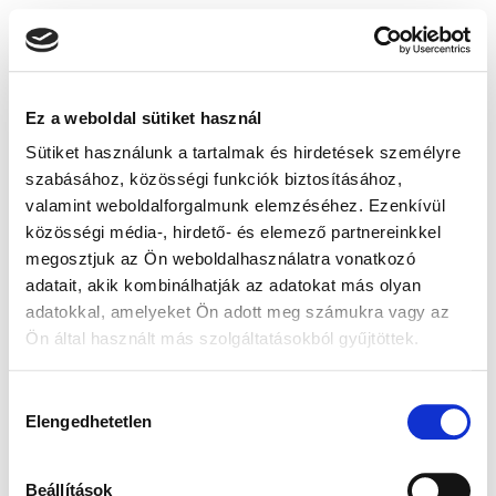
Ez a weboldal sütiket használ
Sütiket használunk a tartalmak és hirdetések személyre
szabásához, közösségi funkciók biztosításához,
valamint weboldalforgalmunk elemzéséhez. Ezenkívül
közösségi média-, hirdető- és elemező partnereinkkel
megosztjuk az Ön weboldalhasználatra vonatkozó
adatait, akik kombinálhatják az adatokat más olyan
adatokkal, amelyeket Ön adott meg számukra vagy az
Ön által használt más szolgáltatásokból gyűjtöttek.
Hozzájárulás
Elengedhetetlen
kiválasztása
Beállítások