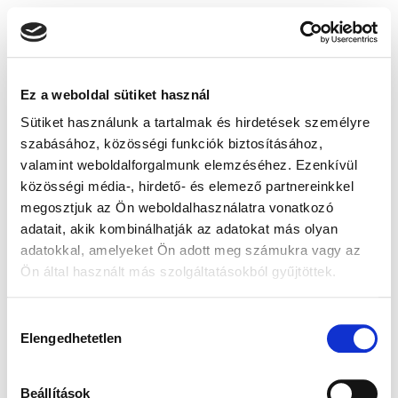
Ez a weboldal sütiket használ
Sütiket használunk a tartalmak és hirdetések személyre
szabásához, közösségi funkciók biztosításához,
valamint weboldalforgalmunk elemzéséhez. Ezenkívül
közösségi média-, hirdető- és elemező partnereinkkel
megosztjuk az Ön weboldalhasználatra vonatkozó
adatait, akik kombinálhatják az adatokat más olyan
adatokkal, amelyeket Ön adott meg számukra vagy az
Ön által használt más szolgáltatásokból gyűjtöttek.
Hozzájárulás
Elengedhetetlen
kiválasztása
Beállítások