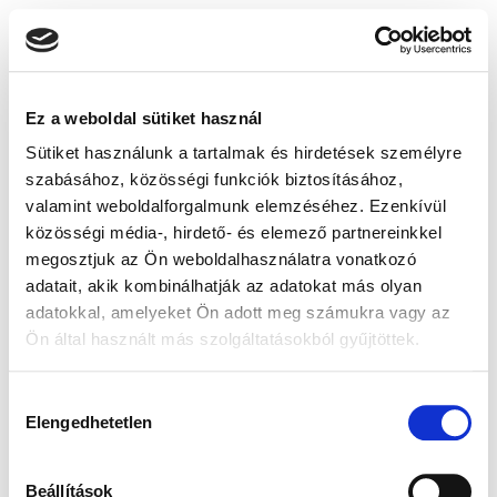
Ez a weboldal sütiket használ
Sütiket használunk a tartalmak és hirdetések személyre
szabásához, közösségi funkciók biztosításához,
valamint weboldalforgalmunk elemzéséhez. Ezenkívül
közösségi média-, hirdető- és elemező partnereinkkel
megosztjuk az Ön weboldalhasználatra vonatkozó
adatait, akik kombinálhatják az adatokat más olyan
adatokkal, amelyeket Ön adott meg számukra vagy az
Ön által használt más szolgáltatásokból gyűjtöttek.
Hozzájárulás
Elengedhetetlen
kiválasztása
Beállítások