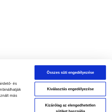
Összes süti engedélyezése
irdető- és
Kiválasztás engedélyezése
mbinálhatják
sznált más
Kizárólag az elengedhetetlen
sütiket használja