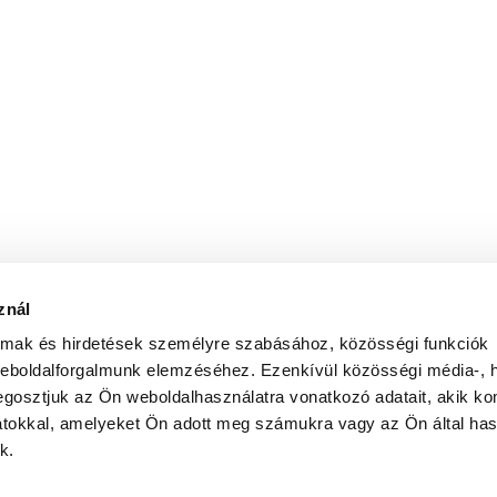
znál
almak és hirdetések személyre szabásához, közösségi funkciók
weboldalforgalmunk elemzéséhez. Ezenkívül közösségi média-, h
gosztjuk az Ön weboldalhasználatra vonatkozó adatait, akik ko
atokkal, amelyeket Ön adott meg számukra vagy az Ön által ha
k.