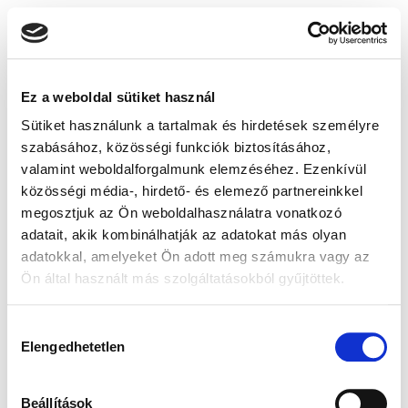
Ez a weboldal sütiket használ
Sütiket használunk a tartalmak és hirdetések személyre
szabásához, közösségi funkciók biztosításához,
valamint weboldalforgalmunk elemzéséhez. Ezenkívül
közösségi média-, hirdető- és elemező partnereinkkel
megosztjuk az Ön weboldalhasználatra vonatkozó
adatait, akik kombinálhatják az adatokat más olyan
adatokkal, amelyeket Ön adott meg számukra vagy az
Ön által használt más szolgáltatásokból gyűjtöttek.
Hozzájárulás
Elengedhetetlen
kiválasztása
Beállítások