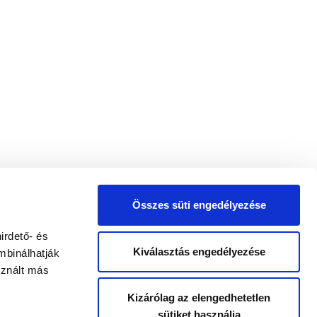
Összes süti engedélyezése
irdető- és
Kiválasztás engedélyezése
mbinálhatják
sznált más
Kizárólag az elengedhetetlen
sütiket használja