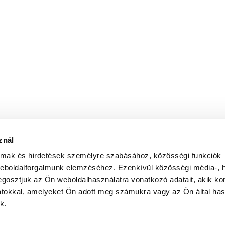
znál
almak és hirdetések személyre szabásához, közösségi funkciók
weboldalforgalmunk elemzéséhez. Ezenkívül közösségi média-, h
gosztjuk az Ön weboldalhasználatra vonatkozó adatait, akik ko
atokkal, amelyeket Ön adott meg számukra vagy az Ön által ha
k.