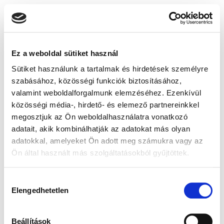
Ez a weboldal sütiket használ
Sütiket használunk a tartalmak és hirdetések személyre
szabásához, közösségi funkciók biztosításához,
valamint weboldalforgalmunk elemzéséhez. Ezenkívül
közösségi média-, hirdető- és elemező partnereinkkel
megosztjuk az Ön weboldalhasználatra vonatkozó
adatait, akik kombinálhatják az adatokat más olyan
adatokkal, amelyeket Ön adott meg számukra vagy az
Ön által használt más szolgáltatásokból gyűjtöttek.
Hozzájárulás
Elengedhetetlen
kiválasztása
Beállítások