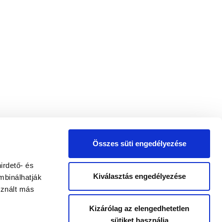
Összes süti engedélyezése
irdető- és
Kiválasztás engedélyezése
mbinálhatják
sznált más
Kizárólag az elengedhetetlen
sütiket használja