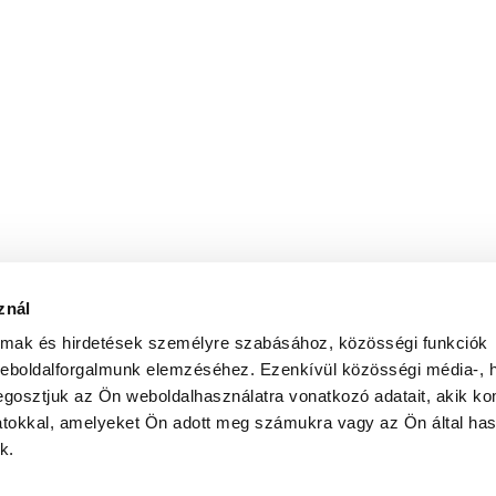
znál
almak és hirdetések személyre szabásához, közösségi funkciók
weboldalforgalmunk elemzéséhez. Ezenkívül közösségi média-, h
gosztjuk az Ön weboldalhasználatra vonatkozó adatait, akik ko
atokkal, amelyeket Ön adott meg számukra vagy az Ön által ha
k.