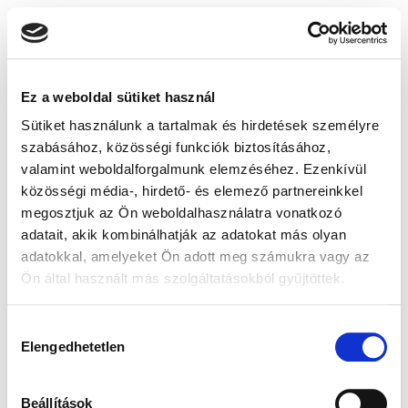
Ez a weboldal sütiket használ
Sütiket használunk a tartalmak és hirdetések személyre
szabásához, közösségi funkciók biztosításához,
valamint weboldalforgalmunk elemzéséhez. Ezenkívül
közösségi média-, hirdető- és elemező partnereinkkel
megosztjuk az Ön weboldalhasználatra vonatkozó
adatait, akik kombinálhatják az adatokat más olyan
adatokkal, amelyeket Ön adott meg számukra vagy az
Ön által használt más szolgáltatásokból gyűjtöttek.
Hozzájárulás
Elengedhetetlen
kiválasztása
Beállítások