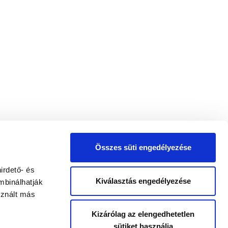
Összes süti engedélyezése
irdető- és
Kiválasztás engedélyezése
mbinálhatják
sznált más
Kizárólag az elengedhetetlen
sütiket használja