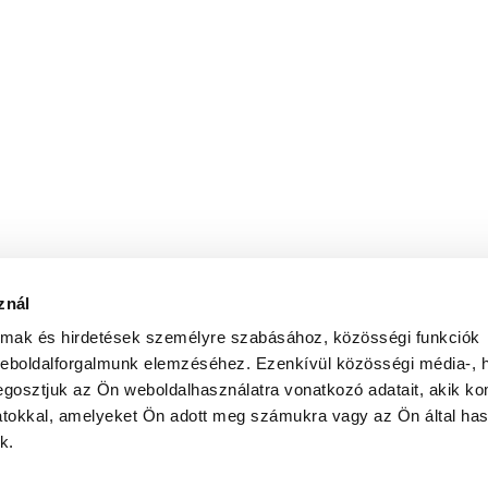
znál
almak és hirdetések személyre szabásához, közösségi funkciók
weboldalforgalmunk elemzéséhez. Ezenkívül közösségi média-, h
gosztjuk az Ön weboldalhasználatra vonatkozó adatait, akik ko
atokkal, amelyeket Ön adott meg számukra vagy az Ön által ha
k.