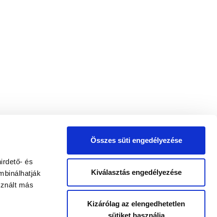
Összes süti engedélyezése
irdető- és
Kiválasztás engedélyezése
mbinálhatják
sznált más
Kizárólag az elengedhetetlen
sütiket használja