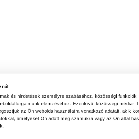
znál
almak és hirdetések személyre szabásához, közösségi funkciók
weboldalforgalmunk elemzéséhez. Ezenkívül közösségi média-, h
gosztjuk az Ön weboldalhasználatra vonatkozó adatait, akik ko
atokkal, amelyeket Ön adott meg számukra vagy az Ön által ha
k.