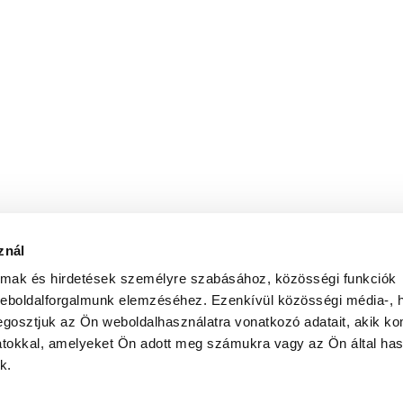
znál
almak és hirdetések személyre szabásához, közösségi funkciók
weboldalforgalmunk elemzéséhez. Ezenkívül közösségi média-, h
gosztjuk az Ön weboldalhasználatra vonatkozó adatait, akik ko
atokkal, amelyeket Ön adott meg számukra vagy az Ön által ha
k.