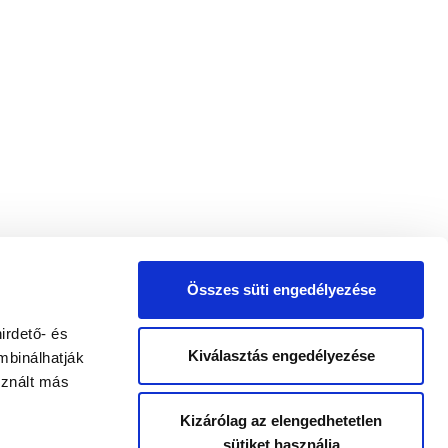
Összes süti engedélyezése
irdető- és
Kiválasztás engedélyezése
mbinálhatják
sznált más
Kizárólag az elengedhetetlen
sütiket használja