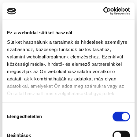
Ez a weboldal sütiket használ
Sütiket használunk a tartalmak és hirdetések személyre
szabásához, közösségi funkciók biztosításához,
valamint weboldalforgalmunk elemzéséhez. Ezenkívül
közösségi média-, hirdető- és elemező partnereinkkel
megosztjuk az Ön weboldalhasználatra vonatkozó
adatait, akik kombinálhatják az adatokat más olyan
adatokkal, amelyeket Ön adott meg számukra vagy az
Ön által használt más szolgáltatásokból gyűjtöttek.
Hozzájárulás
Elengedhetetlen
kiválasztása
Beállítások