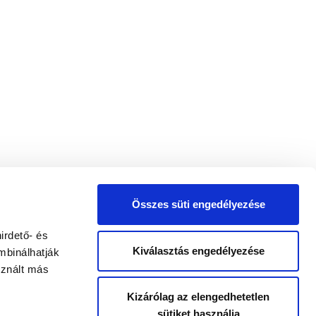
Összes süti engedélyezése
irdető- és
Kiválasztás engedélyezése
mbinálhatják
sznált más
Kizárólag az elengedhetetlen
sütiket használja