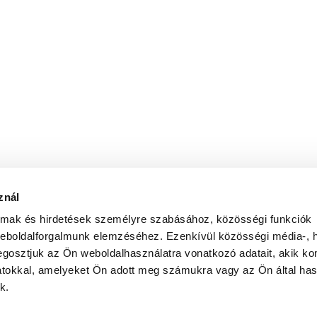
znál
almak és hirdetések személyre szabásához, közösségi funkciók
weboldalforgalmunk elemzéséhez. Ezenkívül közösségi média-, h
gosztjuk az Ön weboldalhasználatra vonatkozó adatait, akik ko
atokkal, amelyeket Ön adott meg számukra vagy az Ön által ha
k.