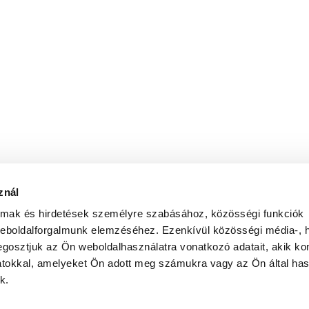
znál
almak és hirdetések személyre szabásához, közösségi funkciók
weboldalforgalmunk elemzéséhez. Ezenkívül közösségi média-, h
gosztjuk az Ön weboldalhasználatra vonatkozó adatait, akik ko
atokkal, amelyeket Ön adott meg számukra vagy az Ön által ha
k.