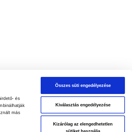
Összes süti engedélyezése
irdető- és
Kiválasztás engedélyezése
mbinálhatják
sznált más
Kizárólag az elengedhetetlen
sütiket használja