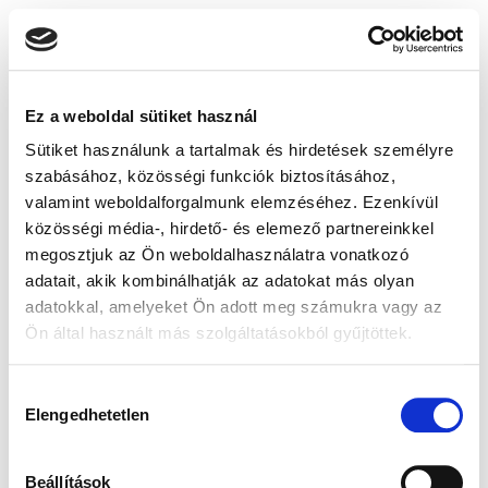
Ez a weboldal sütiket használ
Sütiket használunk a tartalmak és hirdetések személyre
szabásához, közösségi funkciók biztosításához,
valamint weboldalforgalmunk elemzéséhez. Ezenkívül
közösségi média-, hirdető- és elemező partnereinkkel
megosztjuk az Ön weboldalhasználatra vonatkozó
adatait, akik kombinálhatják az adatokat más olyan
adatokkal, amelyeket Ön adott meg számukra vagy az
Ön által használt más szolgáltatásokból gyűjtöttek.
Hozzájárulás
Elengedhetetlen
kiválasztása
Beállítások