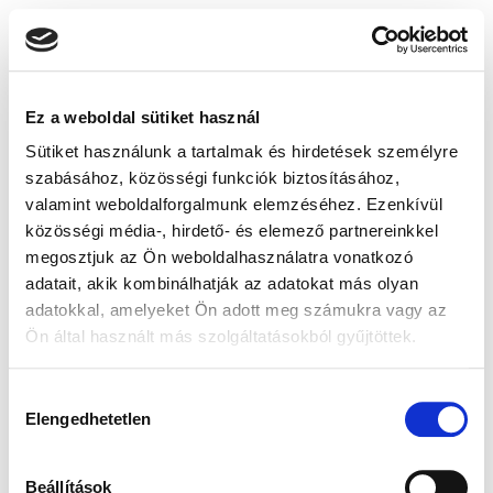
Ez a weboldal sütiket használ
Sütiket használunk a tartalmak és hirdetések személyre
szabásához, közösségi funkciók biztosításához,
valamint weboldalforgalmunk elemzéséhez. Ezenkívül
közösségi média-, hirdető- és elemező partnereinkkel
megosztjuk az Ön weboldalhasználatra vonatkozó
adatait, akik kombinálhatják az adatokat más olyan
adatokkal, amelyeket Ön adott meg számukra vagy az
Ön által használt más szolgáltatásokból gyűjtöttek.
Hozzájárulás
Elengedhetetlen
kiválasztása
Beállítások