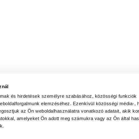
znál
almak és hirdetések személyre szabásához, közösségi funkciók
weboldalforgalmunk elemzéséhez. Ezenkívül közösségi média-, h
gosztjuk az Ön weboldalhasználatra vonatkozó adatait, akik ko
atokkal, amelyeket Ön adott meg számukra vagy az Ön által ha
k.