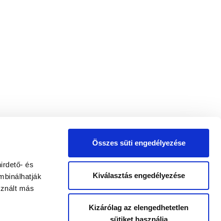
Összes süti engedélyezése
irdető- és
Kiválasztás engedélyezése
mbinálhatják
sznált más
Kizárólag az elengedhetetlen
sütiket használja